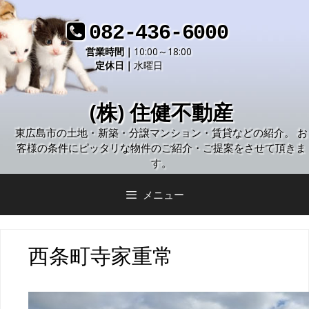
コ
ン
082-436-6000
テ
営業時間｜
10:00～18:00
ン
定休日｜
水曜日
ツ
へ
(株) 住健不動産
ス
キ
東広島市の土地・新築・分譲マンション・賃貸などの紹介。 お
ッ
客様の条件にピッタリな物件のご紹介・ご提案をさせて頂きま
プ
す。
メニュー
西条町寺家重常