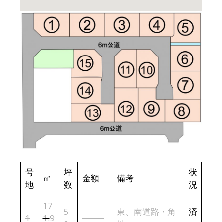
号
坪
状
㎡
金額
備考
地
数
況
17
¥13,6
5
東、南道路・角
済
1
1.
9
00,00