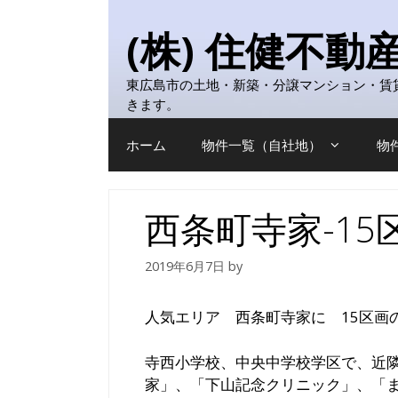
コ
ン
(株) 住健不動
テ
ン
東広島市の土地・新築・分譲マンション・賃
ツ
きます。
へ
ス
ホーム
物件一覧（自社地）
物
キ
ッ
プ
西条町寺家-15
2019年6月7日
by
人気エリア 西条町寺家に 15区画
寺西小学校、中央中学校学区で、近隣
家」、「下山記念クリニック」、「