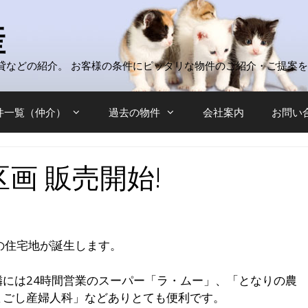
産
貸などの紹介。 お客様の条件にピッタリな物件のご紹介・ご提案
件一覧（仲介）
過去の物件
会社案内
お問い
区画 販売開始!
の住宅地が誕生します。
には24時間営業のスーパー「ラ・ムー」、「となりの農
まごし産婦人科」などありとても便利です。