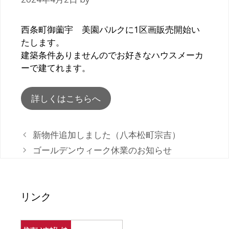
西条町御薗宇 美園パルクに1区画販売開始い
たします。
建築条件ありませんのでお好きなハウスメーカ
ーで建てれます。
詳しくはこちらへ
投
新物件追加しました（八本松町宗吉）
稿
ゴールデンウィーク休業のお知らせ
ナ
ビ
ゲ
リンク
ー
シ
ョ