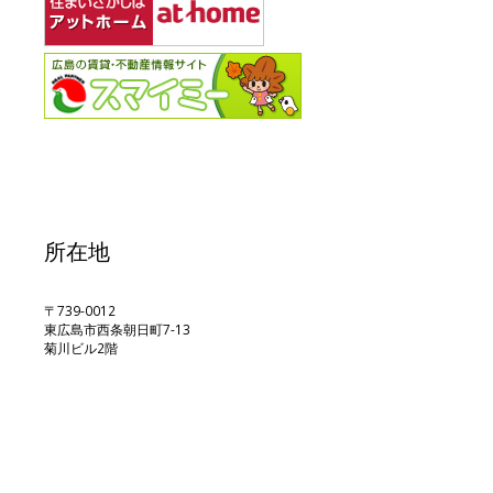
ン
所在地
〒739-0012
東広島市西条朝日町7-13
菊川ビル2階