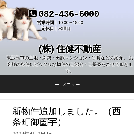
コ
ン
082-436-6000
テ
営業時間｜
10:00～18:00
ン
定休日｜
水曜日
ツ
へ
(株) 住健不動産
ス
キ
東広島市の土地・新築・分譲マンション・賃貸などの紹介。 お
ッ
客様の条件にピッタリな物件のご紹介・ご提案をさせて頂きま
プ
す。
メニュー
新物件追加しました。（西
条町御薗宇）
2024年4月2日
by